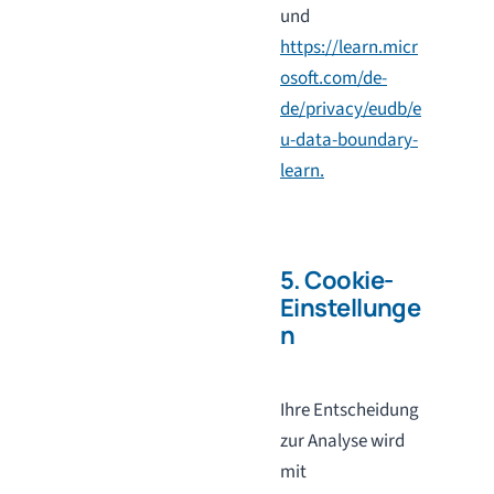
und
https://learn.micr
osoft.com/de-
de/privacy/eudb/e
u-data-boundary-
learn.
5. Cookie-
Einstellunge
n
Ihre Entscheidung
zur Analyse wird
mit